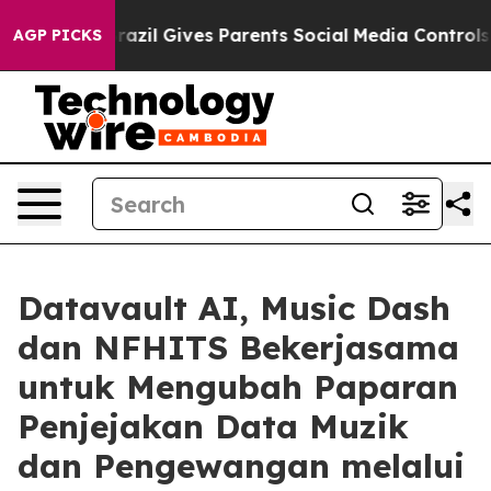
h
Brazil Gives Parents Social Media Controls for Their 
AGP PICKS
Datavault AI, Music Dash
dan NFHITS Bekerjasama
untuk Mengubah Paparan
Penjejakan Data Muzik
dan Pengewangan melalui