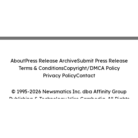
About
Press Release Archive
Submit Press Release
Terms & Conditions
Copyright/DMCA Policy
Privacy Policy
Contact
© 1995-2026 Newsmatics Inc. dba Affinity Group
Publishing & Technology Wire Cambodia. All Rights
Reserved.
Cookie Settings / Your Privacy Choices