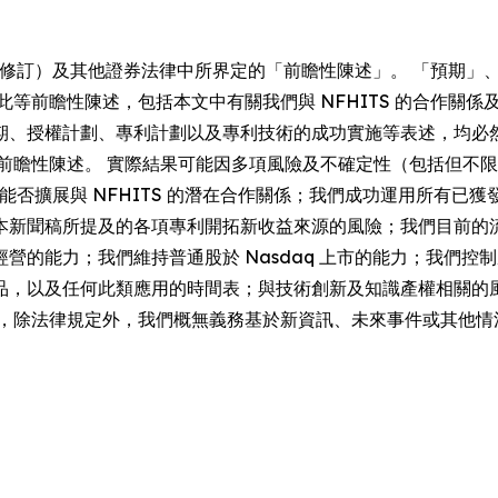
（經修訂）及其他證券法律中所界定的「前瞻性陳述」。 「預期
等前瞻性陳述，包括本文中有關我們與 NFHITS 的合作關係及
期、授權計劃、專利計劃以及專利技術的成功實施等表述，均必
些前瞻性陳述。 實際結果可能因多項風險及不確定性（包括但不
我們能否擴展與 NFHITS 的潛在合作關係；我們成功運用所有
本新聞稿所提及的各項專利開拓新收益來源的風險；我們目前的
營的能力；我們維持普通股於 Nasdaq 上市的能力；我們
品，以及任何此類應用的時間表；與技術創新及知識產權相關的
日，除法律規定外，我們概無義務基於新資訊、未來事件或其他情