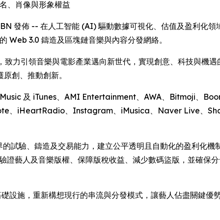
及姓名、肖像與形象權益
 透過 IBN 發佈 -- 在人工智能 (AI) 驅動數據可視化、估值及盈利化領域引領在
的 Web 3.0 鑄造及區塊鏈音樂與內容分發網絡。
h 密切合作，致力引領音樂與電影產業邁向新世代，實現創意、科技與
護原創、推動創新。
ic 及 iTunes、AMI Entertainment、AWA、Bitmoji、Boomp
ote、iHeartRadio、Instagram、iMusica、Naver Live、S
有邊界的試驗、鑄造及交易能力，建立公平透明且自動化的盈利化機制。 
S 分發框架，以驗證藝人及音樂版權、保障版稅收益、減少數碼盜版，
 AI 的分發基礎設施，重新構想現行的串流與分發模式，讓藝人佔盡關鍵