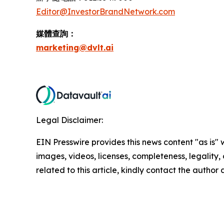
Editor@InvestorBrandNetwork.com
媒體查詢：
marketing@dvlt.ai
Legal Disclaimer:
EIN Presswire provides this news content "as is" 
images, videos, licenses, completeness, legality, o
related to this article, kindly contact the author