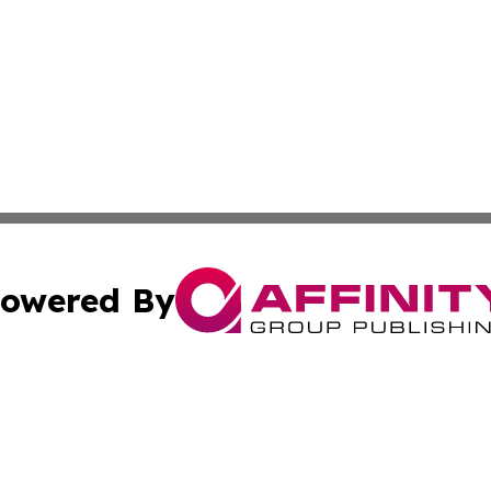
owered By
ubmit Press Release
Terms & Conditions
Copyright/DMCA
c. dba Affinity Group Publishing & Technology Wire Camb
Cookie Settings / Your Privacy Choices