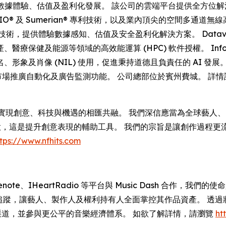
 正引領 AI 驅動的數據體驗、估值及盈利化發展。 該公司的雲端平台提
®、ADIO® 及 Sumerian® 專利技術，以及業內頂尖的空間多
術，提供體驗數據感知、估值及安全盈利化解決方案。 Datava
及能源等領域的高效能運算 (HPC) 軟件授權。 Information
肖像 (NIL) 使用，促進秉持道德且負責任的 AI 發展。 Da
、市場推廣自動化及廣告監測功能。 公司總部位於賓州費城。 詳
代，實現創意、科技與機遇的相匯共融。 我們深信應當為全球藝
創意，這是提升創意表現的輔助工具。 我們的宗旨是讓創作過程
tps://www.nfhits.com
e、Gracenote、IHeartRadio 等平台與 Music Dash
收益追蹤，讓藝人、製作人及權利持有人全面掌控其作品資產。 透
收益渠道，並參與更公平的音樂經濟體系。 如欲了解詳情，請瀏覽
ht