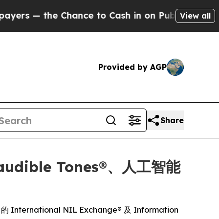
e Chance to Cash in on Publicly Owned oil
Five 
View all
Provided by AGP
Share
audible Tones®、人工智能
ernational NIL Exchange® 及 Information