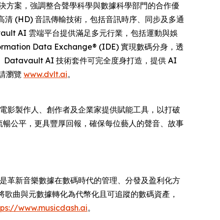
供全方位解決方案，強調整合聲學科學與數據科學部門的合作優
通道無線高清 (HD) 音訊傳輸技術，包括音訊時序、同步及多通
ult AI 雲端平台提供滿足多元行業，包括運動與娛
 Data Exchange® (IDE) 實現數碼分身，透
tavault AI 技術套件可完全度身打造，提供 AI
情請瀏覽
www.dvlt.ai
。
人、電影製作人、創作者及企業家提供賦能工具，以打破
更流暢公平，更具豐厚回報，確保每位藝人的聲音、故事
 合作，我們的使命是革新音樂數據在數碼時代的管理、分發及盈利化方
過將歌曲與元數據轉化為代幣化且可追蹤的數碼資產，
tps://www.musicdash.ai
。