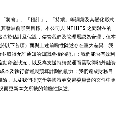
」、「將會」、「預計」、「持續」等詞彙及其變化形式
其發展前景與目標、本公司與 NFHITS 之間潛在的
然基於估計及假設，儘管我們及管理層認為合理，但本
限於以下各項）而與上述前瞻性陳述存在重大差異：我
已獲發並取得允許通知的知識產權的能力；我們能否有效利
流動資金狀況，以及為支援持續營運而需取得額外融資
控制成本及執行營運與預算計劃的能力；我們達成財務目
風險，以及我們提交予美國證券交易委員會的文件中更
況而更新本文所載的前瞻性陳述。