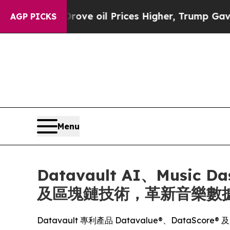
an Drove oil Prices Higher, Trump Gave Political
AGP PICKS
Menu
Datavault AI、Music 
及區塊鏈技術，革新音樂數
Datavault 專利產品 Datavalue®、DataScore® 及