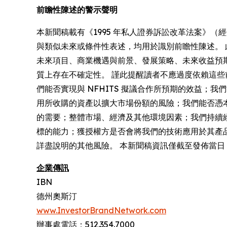
前瞻性陳述的警示聲明
本新聞稿載有《1995 年私人證券訴訟改革法案》
與類似未來或條件性表述，均用於識別前瞻性陳述。 此
未來項目、商業機遇與前景、發展策略、未來收益預
質上存在不確定性。 謹此提醒讀者不應過度依賴這
們能否實現與 NFHITS 擬議合作所預期的效益；
用所收購的資產以擴大市場份額的風險；我們能否憑
的需要；整體市場、經濟及其他環境因素；我們持續經
標的能力；獲授權方是否會將我們的技術應用於其產
詳盡說明的其他風險。 本新聞稿資訊僅截至發佈當
企業傳訊
IBN
德州奧斯汀
www.InvestorBrandNetwork.com
辦事處電話：512.354.7000