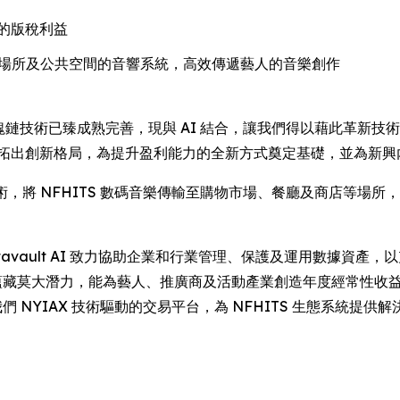
的版稅利益
合各類娛樂場所及公共空間的音響系統，高效傳遞藝人的音樂創作
示：「區塊鏈技術已臻成熟完善，現與 AI 結合，讓我們得以藉此革
開拓出創新格局，為提升盈利能力的全新方式奠定基礎，並為新興
IO 聲頻技術，將 NFHITS 數碼音樂傳輸至購物市場、餐廳及商
y 指出：「Datavault AI 致力協助企業和行業管理、保護及運用
密合作蘊藏莫大潛力，能為藝人、推廣商及活動產業創造年度經常性
 及我們 NYIAX 技術驅動的交易平台，為 NFHITS 生態系