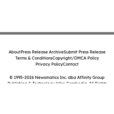
About
Press Release Archive
Submit Press Release
Terms & Conditions
Copyright/DMCA Policy
Privacy Policy
Contact
© 1995-2026 Newsmatics Inc. dba Affinity Group
Publishing & Technology Wire Cambodia. All Rights
Reserved.
Cookie Settings / Your Privacy Choices